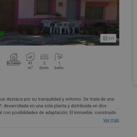
1/1
41
2
1
2
m
dorm.
baño
ue destaca por su tranquilidad y entorno. Se trata de una
 desarrollada en una sola planta y distribuida en dos
l con posibilidades de adaptación. El inmueble, construido
ofrece la zona. El entorno cuenta con excelentes servicios,
Ver más
 inmueble está destinada a profesionales e inversores. El
 el inmueble se adquiere en estado de ocupado, por lo que