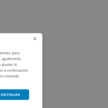
×
tentes, para
. Igualmente,
 ajustar la
es a continuación.
o visitando
 CONTINUAR