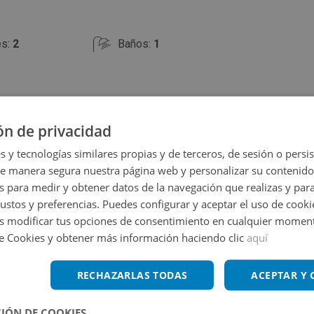
la situación y estado del inmueble en el momento de la
es:
2
Baños:
1
ón de privacidad
s y tecnologías similares propias y de terceros, de sesión o persis
de manera segura nuestra página web y personalizar su contenido
s para medir y obtener datos de la navegación que realizas y para
Ampliar mapa
gustos y preferencias. Puedes configurar y aceptar el uso de cooki
 modificar tus opciones de consentimiento en cualquier moment
Ver en mapa
de Cookies y obtener más información haciendo clic
aquí
RECHAZARLAS TODAS
ACEPTAR Y
IÓN DE COOKIES