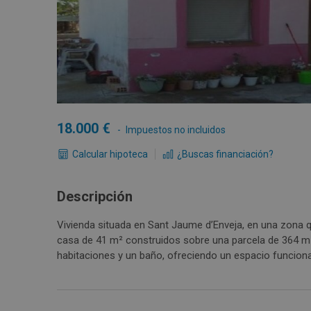
18.000
Impuestos no incluidos
Calcular hipoteca
¿Buscas financiación?
Descripción
Vivienda situada en Sant Jaume d’Enveja, en una zona q
casa de 41 m² construidos sobre una parcela de 364 m²,
habitaciones y un baño, ofreciendo un espacio funciona
en 1996, permite disfrutar de las vistas y la calma que 
como tiendas, restaurantes y colegios. La venta de este
precio es orientativo y ha sido fijado considerando que