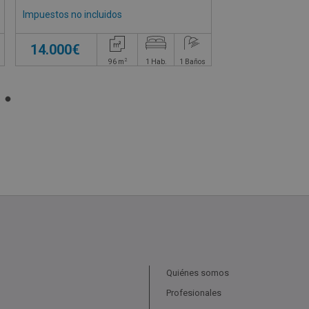
Impuestos no incluidos
14.000€
2
96
m
1
Hab.
1
Baños
Quiénes somos
Profesionales