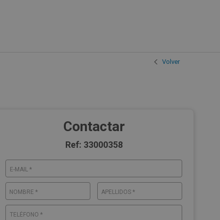
Volver
Contactar
Ref: 33000358
E-MAIL *
NOMBRE *
APELLIDOS *
TELÉFONO *