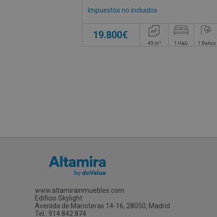
Impuestos no incluidos
19.800€
2
49
m
1
Hab.
1
Baños
www.altamirainmuebles.com
Edificio Skylight
Avenida de Manoteras 14-16, 28050, Madrid
Tel.: 914 842 874