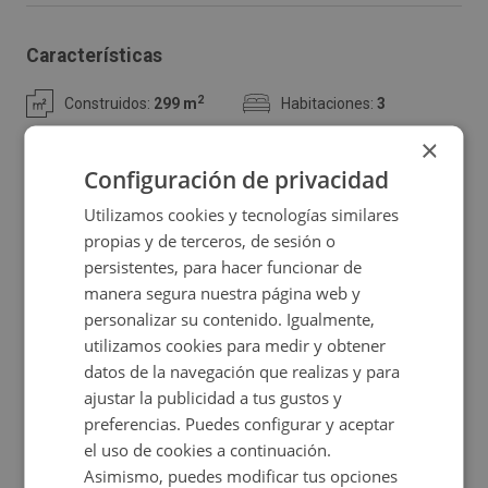
total construida de 299 m² sobre una parcela de 947m².
La vivienda se distribuye en dos plantas: la planta baja
Características
está destinada a garaje, mientras que la planta superior
2
Construidos:
299 m
Habitaciones:
3
alberga la vivienda principal de 130 m², con una
distribución probable de 3 dormitorios, salón-comedor,
×
Baños:
1
Garaje:
Sí
cocina y un baño. Actualmente, la propiedad se
Configuración de privacidad
encuentra okupada y no es posible realizar visitas. Su
Utilizamos cookies y tecnologías similares
Jardín:
Sí
Certificado energético
amplia parcela ofrece múltiples posibilidades para
propias y de terceros, de sesión o
persistentes, para hacer funcionar de
disfrutar del aire libre, con espacio suficiente para jardín,
manera segura nuestra página web y
huerto o incluso una piscina. Una excelente oportunidad
personalizar su contenido. Igualmente,
para inversores o para quienes buscan una propiedad
Ubicación
utilizamos cookies para medir y obtener
con gran potencial en una zona tranquila y bien
datos de la navegación que realizas y para
ajustar la publicidad a tus gustos y
comunicada.
Ampliar mapa
preferencias. Puedes configurar y aceptar
el uso de cookies a continuación.
Ver en mapa
Consulta las
de este inmueble.
condiciones especiales
Asimismo, puedes modificar tus opciones