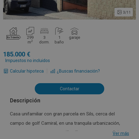
3/11
299
3
1
garaje
2
m
dorm.
baño
185.000
Impuestos no incluidos
Calcular hipoteca
¿Buscas financiación?
Contactar
Descripción
Casa unifamiliar con gran parcela en Sils, cerca del
campo de golf Camiral, en una tranquila urbanización,
encontramos esta casa unifamiliar con una superficie
Ver más