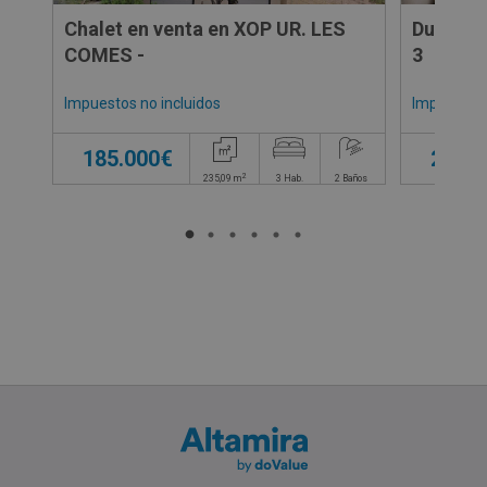
Chalet en venta en XOP UR. LES
Duplex e
COMES -
3
Impuestos no incluidos
Impuestos 
185.000€
200.0
2
235,09
m
3
Hab.
2
Baños