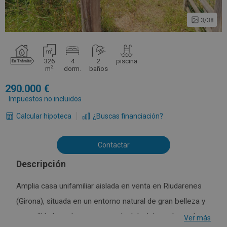
3/38
326
4
2
piscina
2
m
dorm.
baños
290.000
Impuestos no incluidos
Calcular hipoteca
¿Buscas financiación?
Contactar
Descripción
Amplia casa unifamiliar aislada en venta en Riudarenes
(Girona), situada en un entorno natural de gran belleza y
tranquilidad, totalmente apartada del núcleo urbano. La
Ver más