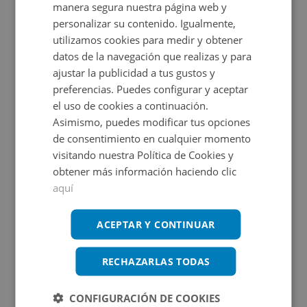
manera segura nuestra página web y
jardín que rodea la casa, la zona de barbacoa y la piscina,
personalizar su contenido. Igualmente,
Ampliar mapa
perfectas para el disfrute al aire libre. La finca, con más
utilizamos cookies para medir y obtener
de 5 hectáreas, combina áreas boscosas, tierras de
datos de la navegación que realizas y para
Ver en mapa
cultivo y zonas ajardinadas, permitiendo usos agrícolas,
ajustar la publicidad a tus gustos y
preferencias. Puedes configurar y aceptar
ganaderos, recreativos o incluso su transformación en
el uso de cookies a continuación.
alojamiento turístico, centro ecuestre o retiro rural. La
Asimismo, puedes modificar tus opciones
Certificado energético
vivienda requiere algunas mejoras, lo que permite
de consentimiento en cualquier momento
adaptarla al gusto del futuro propietario. Por superficie,
visitando nuestra Política de Cookies y
Calificación de eficiencia energética
en trámite.
obtener más información haciendo clic
ubicación y características, es una excelente opción
aquí
como residencia habitual, segunda vivienda o inversión
en turismo rural o ecológico.
ACEPTAR Y CONTINUAR
Promociones asociadas
Consulta las
de este inmueble.
condiciones especiales
RECHAZARLAS TODAS
CONFIGURACIÓN DE COOKIES