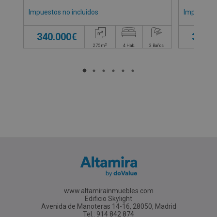
Impuestos no incluidos
Impuestos 
340.000€
300.0
2
275
m
4
Hab.
3
Baños
www.altamirainmuebles.com
Edificio Skylight
Avenida de Manoteras 14-16, 28050, Madrid
Tel.: 914 842 874