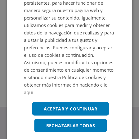
persistentes, para hacer funcionar de
manera segura nuestra página web y
personalizar su contenido. Igualmente,
utilizamos cookies para medir y obtener
datos de la navegación que realizas y para
ajustar la publicidad a tus gustos y
preferencias. Puedes configurar y aceptar
el uso de cookies a continuación.
Asimismo, puedes modificar tus opciones
Piso en venta en ALEGRIA 7 7
Casa en 
de consentimiento en cualquier momento
Impuestos no incluidos
Impuestos
2
2
83
m
262
m
visitando nuestra Política de Cookies y
2
Hab.
2
Hab.
1
Baños
1
Baños
obtener más información haciendo clic
aquí
ACEPTAR Y CONTINUAR
RECHAZARLAS TODAS