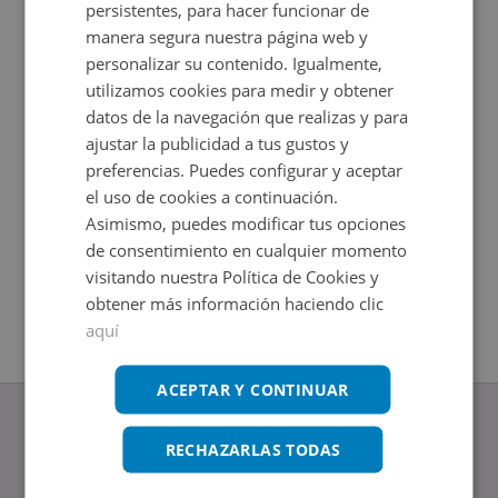
persistentes, para hacer funcionar de
manera segura nuestra página web y
personalizar su contenido. Igualmente,
utilizamos cookies para medir y obtener
datos de la navegación que realizas y para
ajustar la publicidad a tus gustos y
preferencias. Puedes configurar y aceptar
el uso de cookies a continuación.
Asimismo, puedes modificar tus opciones
Piso en venta en TORREMOLINOS S/N
Piso en 
de consentimiento en cualquier momento
Impuestos no incluidos
Impuestos
2
2
67,87
m
67
m
visitando nuestra Política de Cookies y
1
Hab.
1
Baños
obtener más información haciendo clic
aquí
ACEPTAR Y CONTINUAR
RECHAZARLAS TODAS