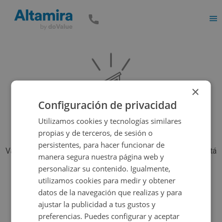
Men
×
Configuración de privacidad
Utilizamos cookies y tecnologías similares
propias y de terceros, de sesión o
persistentes, para hacer funcionar de
Vaya, parece que el inmueble que estás buscando ya no está
manera segura nuestra página web y
disponible, pero tenemos muchas más opciones...
personalizar su contenido. Igualmente,
utilizamos cookies para medir y obtener
datos de la navegación que realizas y para
Volver a buscar
ajustar la publicidad a tus gustos y
preferencias. Puedes configurar y aceptar