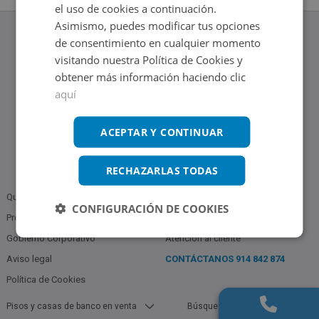
el uso de cookies a continuación.
Asimismo, puedes modificar tus opciones
de consentimiento en cualquier momento
visitando nuestra Política de Cookies y
obtener más información haciendo clic
www.altamirainmuebles.com
aquí
Edificio Skylight
Avenida de Manoteras 14-16, 28050, Madrid
Tel.: 914 842 874
ACEPTAR Y CONTINUAR
RECHAZARLAS TODAS
Quiénes somos
Política de Privacidad
CONFIGURACIÓN DE COOKIES
Profesionales
Bases Notariales
Gobierno Corporativo
Atención al cliente
Aviso legal
CONTÁCTANOS
914 842 874
Política de Cookies
Pisos y casas de banco en venta
Búsquedas populares