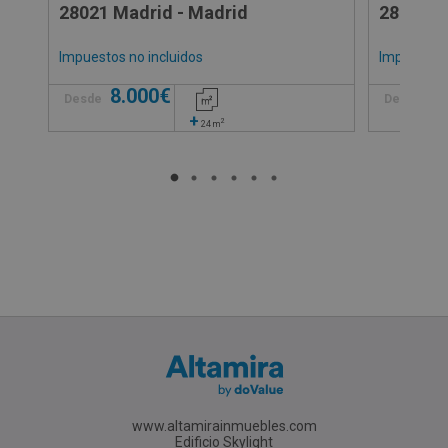
28021 Madrid - Madrid
28342 V
Impuestos no incluidos
Impuestos 
8.000€
8
Desde
Desde
+
2
24
m
www.altamirainmuebles.com
Edificio Skylight