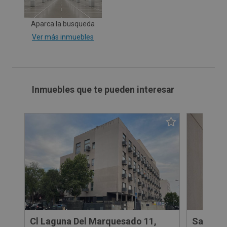
Aparca la busqueda
Ver más inmuebles
Inmuebles que te pueden interesar
Cl Laguna Del Marquesado 11,
Santiago