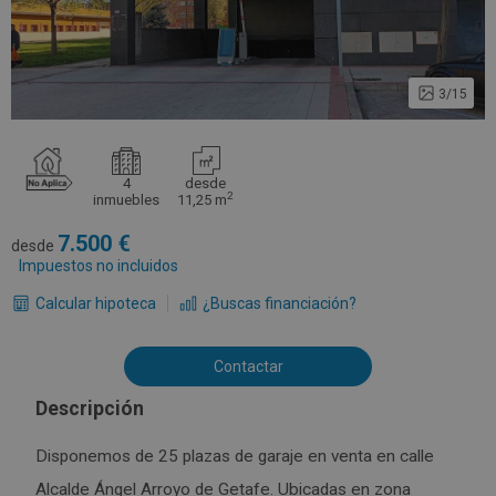
3/15
4
desde
2
inmuebles
11,25 m
7.500
desde
Impuestos no incluidos
Calcular hipoteca
¿Buscas financiación?
Contactar
Descripción
Disponemos de 25 plazas de garaje en venta en calle
Alcalde Ángel Arroyo de Getafe. Ubicadas en zona