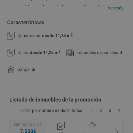
comercial, pero dentro de la zona residencial de Las
Ver más
Margaritas. Acceso directo a la carretera A-42, con
Características
acceso peatonal además del de vehículos. Se trata de un
garaje muy amplio con mucho espacio para maniobrar y
2
Construidos:
desde 11,25 m
cómodo a la hora de aparcar. Muy bien comunicado. El
garaje esta vigilado por cámaras y el acceso peatonal
2
Útiles:
desde 11,25 m
Inmuebles disponibles:
4
está disponible las 24h del día.
Garaje:
Sí
Listado de inmuebles de la promoción
Filtrar por número de dormitorios
1
2
3
4
Ref: 02100137
7.500€