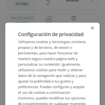
12
Ascensor
SÓTANO
2
m
Ref: 02100129
7.500€
11,25
Ascensor
×
SÓTANO
2
m
Configuración de privacidad
Utilizamos cookies y tecnologías similares
Ref: 02100130
propias y de terceros, de sesión o
7.500€
11,25
Ascensor
persistentes, para hacer funcionar de
SÓTANO
2
m
manera segura nuestra página web y
personalizar su contenido. Igualmente,
Ref: 02100135
utilizamos cookies para medir y obtener
7.500€
datos de la navegación que realizas y para
12
Ascensor
SÓTANO
2
m
ajustar la publicidad a tus gustos y
preferencias. Puedes configurar y aceptar
el uso de cookies a continuación.
Asimismo, puedes modificar tus opciones
de consentimiento en cualquier momento