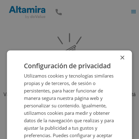
Men
×
Configuración de privacidad
Utilizamos cookies y tecnologías similares
propias y de terceros, de sesión o
persistentes, para hacer funcionar de
Vaya, parece que el inmueble que estás buscando ya no está
manera segura nuestra página web y
disponible, pero tenemos muchas más opciones...
personalizar su contenido. Igualmente,
utilizamos cookies para medir y obtener
datos de la navegación que realizas y para
Volver a buscar
ajustar la publicidad a tus gustos y
preferencias. Puedes configurar y aceptar