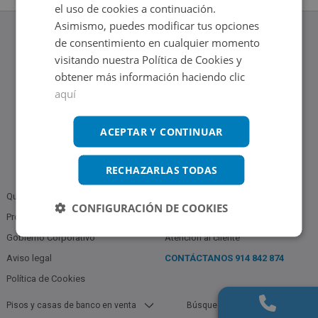
el uso de cookies a continuación.
Asimismo, puedes modificar tus opciones
de consentimiento en cualquier momento
visitando nuestra Política de Cookies y
obtener más información haciendo clic
www.altamirainmuebles.com
aquí
Edificio Skylight
Avenida de Manoteras 14-16, 28050, Madrid
Tel.: 914 842 874
ACEPTAR Y CONTINUAR
RECHAZARLAS TODAS
Quiénes somos
Política de Privacidad
CONFIGURACIÓN DE COOKIES
Profesionales
Bases Notariales
Gobierno Corporativo
Atención al cliente
Aviso legal
CONTÁCTANOS
914 842 874
Política de Cookies
Pisos y casas de banco en venta
Búsquedas populares