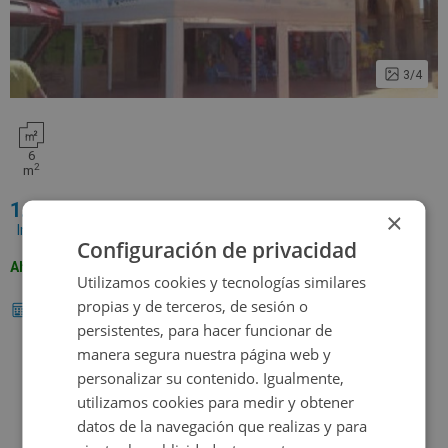
3/4
6
2
m
1.100
×
Impuestos no incluidos
1.500€
Configuración de privacidad
Ahorro 400€ - 26,67% de dto.
Utilizamos cookies y tecnologías similares
propias y de terceros, de sesión o
Calcular hipoteca
¿Buscas financiación?
persistentes, para hacer funcionar de
manera segura nuestra página web y
Contactar
personalizar su contenido. Igualmente,
utilizamos cookies para medir y obtener
Descripción
datos de la navegación que realizas y para