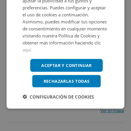
ajustar la publicidad a tus gustos y
Trastero-altillo de 3m2 útiles, ubicado en la localidad
preferencias. Puedes configurar y aceptar
costera de los Alcázares, provincia de Murcia. Se ubica
el uso de cookies a continuación.
en la planta garaje de un conjunto residencial vacacional
Ver más
Asimismo, puedes modificar tus opciones
Nuevo Principado, a escasa distancia dela playa.
de consentimiento en cualquier momento
visitando nuestra Política de Cookies y
Aprovecha esta oportunidad y hazte con él a un precio
Características
obtener más información haciendo clic
muy competitivo.
aquí
2
Construidos:
6 m
ACEPTAR Y CONTINUAR
RECHAZARLAS TODAS
Ubicación
CONFIGURACIÓN DE COOKIES
Ampliar mapa
Ver en mapa