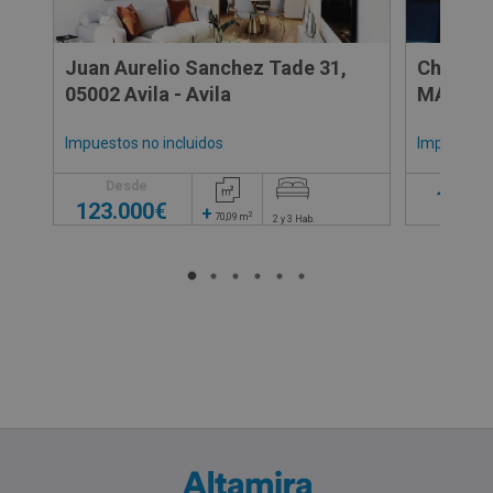
Juan Aurelio Sanchez Tade 31,
Chalet 
05002 Avila - Avila
MARAÑO
Impuestos no incluidos
Impuestos 
Desde
120.0
123.000€
+
2
70,09
m
2 y 3
Hab.