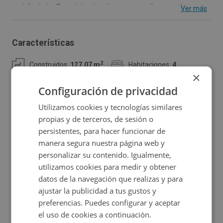
privilegiada. Esta vivienda ofrece un amplio espacio para
Ver más
personalizar a tu gusto con salón, cocina, 4 dormitorios y
2 baños. Con trastero. Ubicada en la calle Hernando de
Características
Acuña, disfrutarás de la tranquilidad y las vistas que
2
Construidos:
127,07 m
Habitaciones:
4
ofrece la zona. La zona cuenta con excelentes
×
servicios, incluyendo tiendas, restaurantes y colegios. La
Configuración de privacidad
Baños:
2
Trastero:
Sí
venta de este inmueble está destinada a profesionales e
Utilizamos cookies y tecnologías similares
inversores. El precio del inmueble es orientativo y ha
propias y de terceros, de sesión o
Certificado energético
sido fijado en atención a que el inmueble se adquiera por
persistentes, para hacer funcionar de
el comprador en estado de ocupado por lo que la
manera segura nuestra página web y
personalizar su contenido. Igualmente,
propiedad revisará si aplica dicho precio conforme a la
utilizamos cookies para medir y obtener
situación y estado en que se encuentre el inmueble en
Ubicación
datos de la navegación que realizas y para
el momento de la oferta del inversor.
ajustar la publicidad a tus gustos y
preferencias. Puedes configurar y aceptar
Ampliar mapa
Consulta las
de este inmueble.
condiciones especiales
el uso de cookies a continuación.