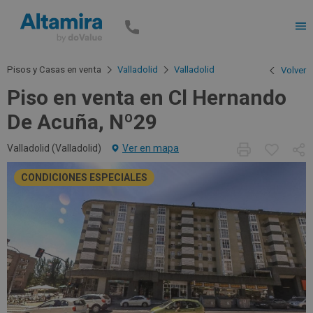
Men
Pisos y Casas en venta
Valladolid
Valladolid
Volver
Piso en venta en Cl Hernando
De Acuña, Nº29
Valladolid (
Valladolid
)
Ver en mapa
CONDICIONES ESPECIALES