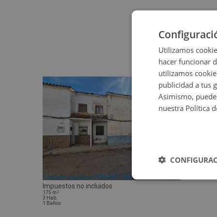
Configuraci
Utilizamos cookie
hacer funcionar 
utilizamos cookie
publicidad a tus 
Asimismo, puedes
nuestra Política 
CONFIGURAC
Casa en venta en MARIA TERESA DE SILVA -
Impuestos no incluidos
2
175
m
3
Hab.
1
Baños