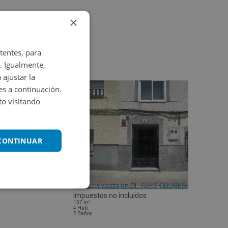
×
tentes, para
. Igualmente,
 ajustar la
es a continuación.
o visitando
 CONTINUAR
Casa en venta en CL TRES CRUCES 25
Impuestos no incluidos
2
157
m
4
Hab.
2
Baños