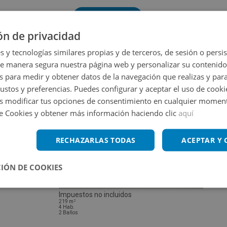
Volver a buscar
ón de privacidad
s y tecnologías similares propias y de terceros, de sesión o persis
de manera segura nuestra página web y personalizar su contenido
s para medir y obtener datos de la navegación que realizas y para
gustos y preferencias. Puedes configurar y aceptar el uso de cooki
 modificar tus opciones de consentimiento en cualquier moment
de Cookies y obtener más información haciendo clic
aquí
RECHAZARLAS TODAS
ACEPTAR Y
IÓN DE COOKIES
Casa en venta en CL CARMEN 84
Impuestos no incluidos
2
219
m
4
Hab.
2
Baños