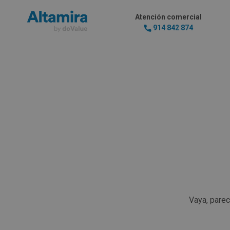
Atención comercial
914 842 874
Vaya, pare