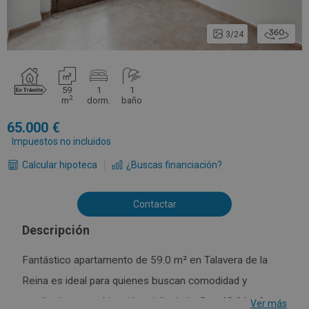
3/24
59
1
1
2
m
dorm.
baño
65.000
Impuestos no incluidos
Calcular hipoteca
¿Buscas financiación?
Contactar
Descripción
Fantástico apartamento de 59.0 m² en Talavera de la
Reina es ideal para quienes buscan comodidad y
amplitud en una ubicación privilegiada. Con 40.61 m²
Ver más