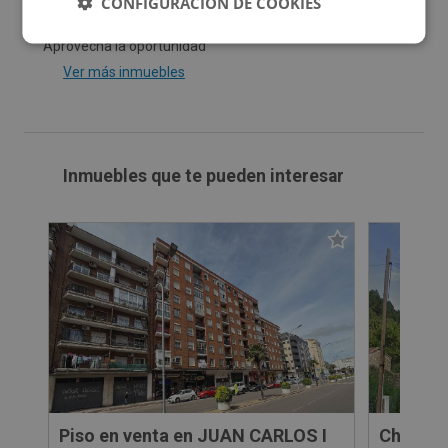
CONFIGURACIÓN DE COOKIES
Aprovecha la oportunidad
Ver más inmuebles
Inmuebles que te pueden interesar
Piso en venta en JUAN CARLOS I
Chalet 