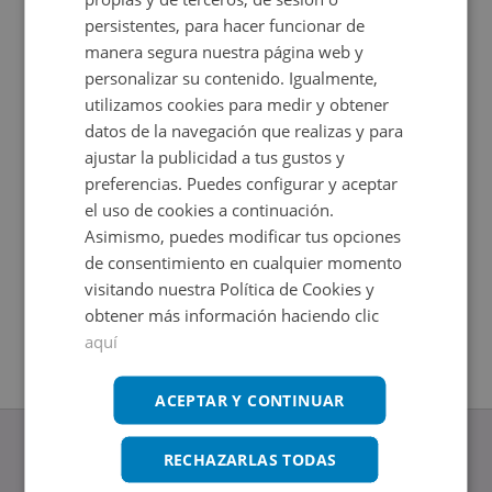
persistentes, para hacer funcionar de
manera segura nuestra página web y
personalizar su contenido. Igualmente,
utilizamos cookies para medir y obtener
datos de la navegación que realizas y para
ajustar la publicidad a tus gustos y
preferencias. Puedes configurar y aceptar
el uso de cookies a continuación.
Piso en venta en AVENIDA DE LAS CIENCIAS 6
Alcanada 
Asimismo, puedes modificar tus opciones
Impuestos no incluidos
Impuestos
de consentimiento en cualquier momento
2
2
128
m
+
46,02
m
1 y 2
Hab.
visitando nuestra Política de Cookies y
obtener más información haciendo clic
aquí
ACEPTAR Y CONTINUAR
RECHAZARLAS TODAS