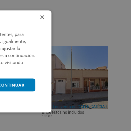
×
tentes, para
. Igualmente,
 ajustar la
es a continuación.
o visitando
 CONTINUAR
Chalet en venta en CALLE GARCIA LORCA 22
Impuestos no incluidos
2
138
m