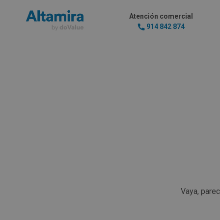
Atención comercial
914 842 874
Vaya, pare