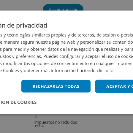
Volver a buscar
ón de privacidad
s y tecnologías similares propias y de terceros, de sesión o persis
de manera segura nuestra página web y personalizar su contenido
s para medir y obtener datos de la navegación que realizas y para
gustos y preferencias. Puedes configurar y aceptar el uso de cooki
 modificar tus opciones de consentimiento en cualquier moment
de Cookies y obtener más información haciendo clic
aquí
RECHAZARLAS TODAS
ACEPTAR Y
IÓN DE COOKIES
Piso en venta en AVENIDA DE LAS CIENCIAS
6
Impuestos no incluidos
2
128
m