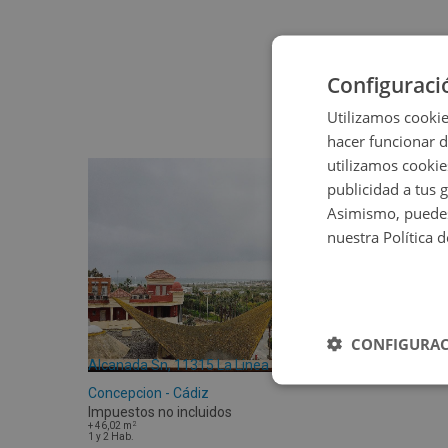
Configuraci
Utilizamos cookie
hacer funcionar 
utilizamos cookie
publicidad a tus 
Asimismo, puedes
nuestra Política 
CONFIGURAC
Alcanada Sn, 11315 La Linea De La
Concepcion - Cádiz
Impuestos no incluidos
2
+
46,02
m
1 y 2
Hab.