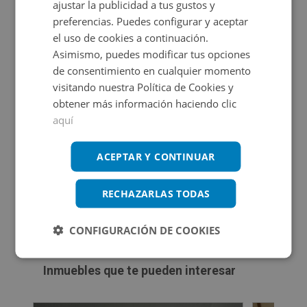
ajustar la publicidad a tus gustos y
preferencias. Puedes configurar y aceptar
Certificado energético
el uso de cookies a continuación.
Asimismo, puedes modificar tus opciones
No aplica. RD 390 / 2021
de consentimiento en cualquier momento
visitando nuestra Política de Cookies y
obtener más información haciendo clic
aquí
Promociones asociadas
ACEPTAR Y CONTINUAR
Aprovecha la oportunidad
RECHAZARLAS TODAS
Ver más inmuebles
CONFIGURACIÓN DE COOKIES
Inmuebles que te pueden interesar