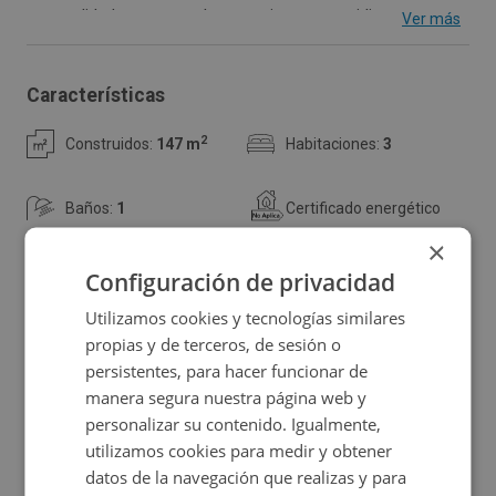
consolidada y con un alto atractivo para residir porque
Ver más
cuenta con todo tipo de servicios socio culturales y
comerciales en el entorno próximo. Tiene un total de
Características
147 m2 y necesita una reforma integral de todo el
2
Construidos:
147 m
Habitaciones:
3
edificio para ser habitable. Puedes distribuir la vivienda a
tu gusto. Se ubica en la Mariña Lucense (Rías Altas),
Baños:
1
Certificado energético
bañada por el mar Cantábrico con amplias playas
×
cercanas.
Configuración de privacidad
Consulta las
de este inmueble.
condiciones especiales
Utilizamos cookies y tecnologías similares
Ubicación
propias y de terceros, de sesión o
persistentes, para hacer funcionar de
Ampliar mapa
manera segura nuestra página web y
personalizar su contenido. Igualmente,
Ver en mapa
utilizamos cookies para medir y obtener
datos de la navegación que realizas y para