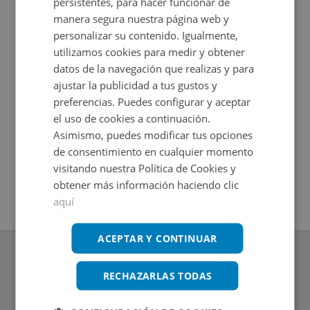
persistentes, para hacer funcionar de
manera segura nuestra página web y
personalizar su contenido. Igualmente,
utilizamos cookies para medir y obtener
datos de la navegación que realizas y para
ajustar la publicidad a tus gustos y
preferencias. Puedes configurar y aceptar
el uso de cookies a continuación.
Asimismo, puedes modificar tus opciones
Cl Caleton El 1, 38632 Arona - Tenerife
de consentimiento en cualquier momento
Impuestos no incluidos
visitando nuestra Política de Cookies y
2
+
73,47
m
1 y 2
Hab.
obtener más información haciendo clic
aquí
ACEPTAR Y CONTINUAR
RECHAZARLAS TODAS
www.altamirainmuebles.com