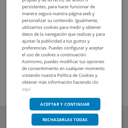
persistentes, para hacer funcionar de
manera segura nuestra página web y
personalizar su contenido. Igualmente,
utilizamos cookies para medir y obtener
datos de la navegación que realizas y para
ajustar la publicidad a tus gustos y
preferencias. Puedes configurar y aceptar
el uso de cookies a continuación.
Piso en venta en CL MIGUEL ESTEPA -
Duplex e
Asimismo, puedes modificar tus opciones
Impuestos no incluidos
Impuestos
de consentimiento en cualquier momento
2
2
100,21
m
152
m
2
Hab.
3
Hab.
visitando nuestra Política de Cookies y
1
Baños
1
Baños
obtener más información haciendo clic
aquí
ACEPTAR Y CONTINUAR
RECHAZARLAS TODAS