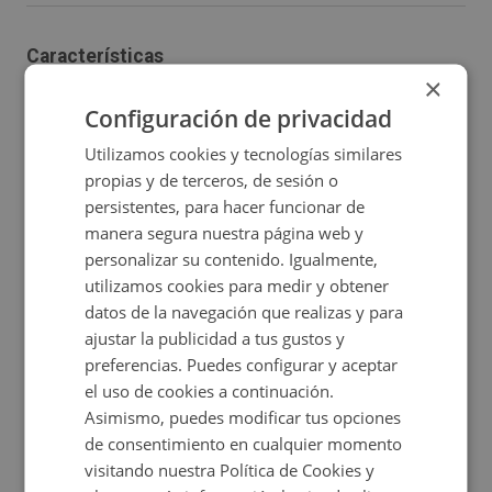
de 133 m² y segunda de 70 m² en un edificio en carrer
de la Vila construido en 1965, ofrece un amplio espacio
Características
para personalizar a tu gusto. La zona cuenta con
×
2
Construidos:
203 m
Certificado energético
excelentes servicios, incluyendo tiendas, restaurantes y
Configuración de privacidad
colegios. La venta de este inmueble está destinada a
Utilizamos cookies y tecnologías similares
profesionales e inversores. El precio del inmueble es
propias y de terceros, de sesión o
persistentes, para hacer funcionar de
orientativo y ha sido fijado en atención a que el inmueble
Ubicación
manera segura nuestra página web y
se adquiera por el comprador en estado de ocupado por
personalizar su contenido. Igualmente,
lo que la propiedad revisará si aplica dicho precio
Ampliar mapa
utilizamos cookies para medir y obtener
conforme a la situación y estado en que se encuentre el
datos de la navegación que realizas y para
Ver en mapa
ajustar la publicidad a tus gustos y
inmueble en el momento de la oferta del inversor.
preferencias. Puedes configurar y aceptar
el uso de cookies a continuación.
Consulta las
de este inmueble.
condiciones especiales
Asimismo, puedes modificar tus opciones
de consentimiento en cualquier momento
Certificado energético
visitando nuestra Política de Cookies y
Calificación de eficiencia energética