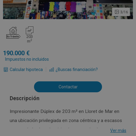
3/16
203
2
m
190.000
Impuestos no incluidos
Calcular hipoteca
¿Buscas financiación?
Contactar
Descripción
Impresionante Dúplex de 203 m² en Lloret de Mar en
una ubicación privilegiada en zona céntrica y a escasos
metros de la playa. La vivienda consta de planta primera
Ver más