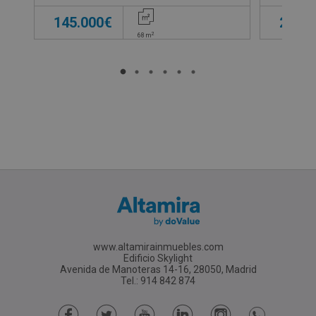
145.000€
210.0
2
68
m
www.altamirainmuebles.com
Edificio Skylight
Avenida de Manoteras 14-16, 28050, Madrid
Tel.: 914 842 874