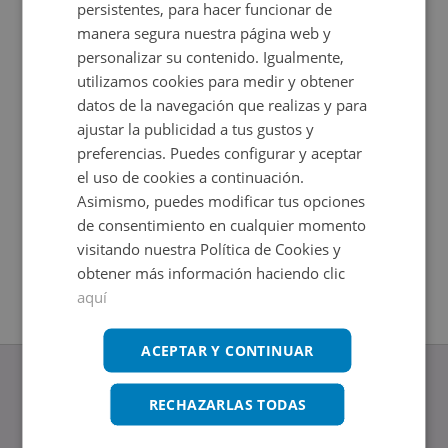
persistentes, para hacer funcionar de
manera segura nuestra página web y
personalizar su contenido. Igualmente,
utilizamos cookies para medir y obtener
datos de la navegación que realizas y para
ajustar la publicidad a tus gustos y
preferencias. Puedes configurar y aceptar
el uso de cookies a continuación.
Asimismo, puedes modificar tus opciones
Casa en venta en CL ENGAÑO 3
Casa en 
de consentimiento en cualquier momento
Impuestos no incluidos
Impuestos
2
2
60
m
90
m
visitando nuestra Política de Cookies y
1
Hab.
1
Hab.
1
Baños
1
Baños
obtener más información haciendo clic
aquí
ACEPTAR Y CONTINUAR
RECHAZARLAS TODAS