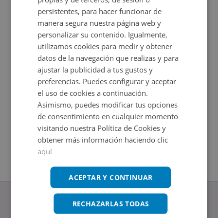
persistentes, para hacer funcionar de
manera segura nuestra página web y
personalizar su contenido. Igualmente,
utilizamos cookies para medir y obtener
datos de la navegación que realizas y para
ajustar la publicidad a tus gustos y
preferencias. Puedes configurar y aceptar
el uso de cookies a continuación.
Piso en venta en Las Palmeras 1
Piso en 
Asimismo, puedes modificar tus opciones
Impuestos no incluidos
Impuestos
de consentimiento en cualquier momento
2
2
76,29
m
79
m
2
Hab.
3
Hab.
visitando nuestra Política de Cookies y
1
Baños
1
Baños
obtener más información haciendo clic
aquí
ACEPTAR Y CONTINUAR
RECHAZARLAS TODAS