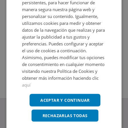
persistentes, para hacer funcionar de
manera segura nuestra página web y
personalizar su contenido. Igualmente,
utilizamos cookies para medir y obtener
datos de la navegación que realizas y para
ajustar la publicidad a tus gustos y
preferencias. Puedes configurar y aceptar
el uso de cookies a continuación.
Asimismo, puedes modificar tus opciones
Piso en venta en GREGORIO MARAÑON 9
Calle San
de consentimiento en cualquier momento
Impuestos no incluidos
Impuestos
2
2
83
m
+
118
m
visitando nuestra Política de Cookies y
3
Hab.
3
Hab.
1
Baños
obtener más información haciendo clic
aquí
ACEPTAR Y CONTINUAR
RECHAZARLAS TODAS