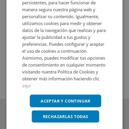
persistentes, para hacer funcionar de
manera segura nuestra página web y
personalizar su contenido. Igualmente,
utilizamos cookies para medir y obtener
datos de la navegación que realizas y para
ajustar la publicidad a tus gustos y
preferencias. Puedes configurar y aceptar
el uso de cookies a continuación.
Asimismo, puedes modificar tus opciones
Casa en venta en CL ALGECIRAS 25
Calle San
de consentimiento en cualquier momento
Impuestos no incluidos
Impuestos
2
2
118
m
+
118
m
visitando nuestra Política de Cookies y
3
Hab.
3
Hab.
1
Baños
obtener más información haciendo clic
aquí
ACEPTAR Y CONTINUAR
RECHAZARLAS TODAS