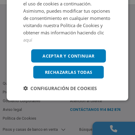
el uso de cookies a continuación.
Asimismo, puedes modificar tus opciones
de consentimiento en cualquier momento
visitando nuestra Política de Cookies y
obtener más información haciendo clic
www.altamirainmuebles.com
aquí
Edificio Skylight
Avenida de Manoteras 14-16, 28050, Madrid
Tel.: 914 842 874
ACEPTAR Y CONTINUAR
RECHAZARLAS TODAS
Quiénes somos
Política de Privacidad
CONFIGURACIÓN DE COOKIES
Profesionales
Bases Notariales
Gobierno Corporativo
Atención al cliente
Aviso legal
CONTÁCTANOS
914 842 874
Política de Cookies
Pisos y casas de banco en venta
Búsquedas populares