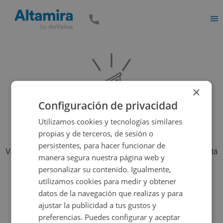
Men
×
Configuración de privacidad
Utilizamos cookies y tecnologías similares
propias y de terceros, de sesión o
persistentes, para hacer funcionar de
Vaya, parece que el inmueble que estás buscando ya no está
manera segura nuestra página web y
disponible, pero tenemos muchas más opciones...
personalizar su contenido. Igualmente,
utilizamos cookies para medir y obtener
datos de la navegación que realizas y para
Volver a buscar
ajustar la publicidad a tus gustos y
preferencias. Puedes configurar y aceptar