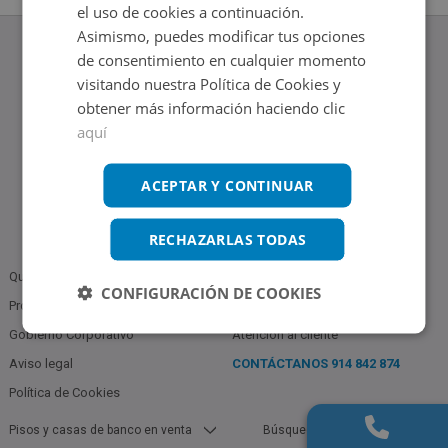
el uso de cookies a continuación.
Asimismo, puedes modificar tus opciones
de consentimiento en cualquier momento
visitando nuestra Política de Cookies y
obtener más información haciendo clic
www.altamirainmuebles.com
aquí
Edificio Skylight
Avenida de Manoteras 14-16, 28050, Madrid
Tel.: 914 842 874
ACEPTAR Y CONTINUAR
RECHAZARLAS TODAS
Quiénes somos
Política de Privacidad
CONFIGURACIÓN DE COOKIES
Profesionales
Bases Notariales
Gobierno Corporativo
Atención al cliente
Aviso legal
CONTÁCTANOS
914 842 874
Política de Cookies
Pisos y casas de banco en venta
Búsquedas populares