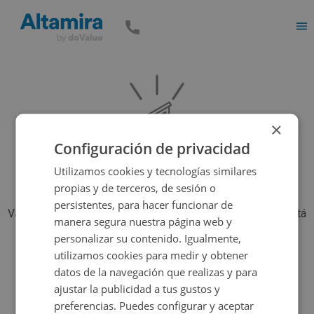
Men
×
Configuración de privacidad
Utilizamos cookies y tecnologías similares
propias y de terceros, de sesión o
persistentes, para hacer funcionar de
Vaya, parece que el inmueble que estás buscando ya no está
manera segura nuestra página web y
disponible, pero tenemos muchas más opciones...
personalizar su contenido. Igualmente,
utilizamos cookies para medir y obtener
datos de la navegación que realizas y para
Volver a buscar
ajustar la publicidad a tus gustos y
preferencias. Puedes configurar y aceptar