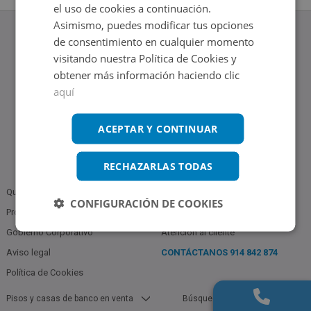
el uso de cookies a continuación.
Asimismo, puedes modificar tus opciones
de consentimiento en cualquier momento
visitando nuestra Política de Cookies y
obtener más información haciendo clic
www.altamirainmuebles.com
aquí
Edificio Skylight
Avenida de Manoteras 14-16, 28050, Madrid
Tel.: 914 842 874
ACEPTAR Y CONTINUAR
RECHAZARLAS TODAS
Quiénes somos
Política de Privacidad
CONFIGURACIÓN DE COOKIES
Profesionales
Bases Notariales
Gobierno Corporativo
Atención al cliente
Aviso legal
CONTÁCTANOS
914 842 874
Política de Cookies
Pisos y casas de banco en venta
Búsquedas populares