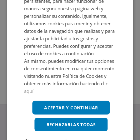
persistentes, para hacer funcionar de
manera segura nuestra página web y
personalizar su contenido. Igualmente,
utilizamos cookies para medir y obtener
datos de la navegación que realizas y para
ajustar la publicidad a tus gustos y
preferencias. Puedes configurar y aceptar
el uso de cookies a continuación.
Asimismo, puedes modificar tus opciones
Oficina en venta en PAU CLARIS 162 -
Oficina 
de consentimiento en cualquier momento
Impuestos no incluidos
Impuestos
visitando nuestra Política de Cookies y
2
2
149
m
110
m
2
Baños
obtener más información haciendo clic
aquí
ACEPTAR Y CONTINUAR
RECHAZARLAS TODAS
www.altamirainmuebles.com