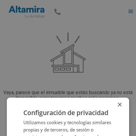
Men
Vaya, parece que el inmueble que estás buscando ya no está
disponible, pero tenemos muchas más opciones...
×
Configuración de privacidad
Volver a buscar
Utilizamos cookies y tecnologías similares
propias y de terceros, de sesión o