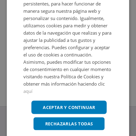
persistentes, para hacer funcionar de
manera segura nuestra página web y
personalizar su contenido. Igualmente,
utilizamos cookies para medir y obtener
datos de la navegación que realizas y para
ajustar la publicidad a tus gustos y
preferencias. Puedes configurar y aceptar
el uso de cookies a continuación.
Asimismo, puedes modificar tus opciones
Nave Industrial en venta en CALLE CATALUÑA 5
Nave Indu
de consentimiento en cualquier momento
Impuestos no incluidos
Impuestos
2
2
1.476
m
411
m
visitando nuestra Política de Cookies y
obtener más información haciendo clic
aquí
ACEPTAR Y CONTINUAR
RECHAZARLAS TODAS