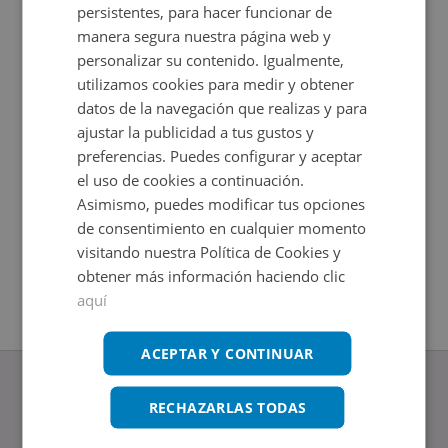
persistentes, para hacer funcionar de
manera segura nuestra página web y
personalizar su contenido. Igualmente,
utilizamos cookies para medir y obtener
datos de la navegación que realizas y para
ajustar la publicidad a tus gustos y
preferencias. Puedes configurar y aceptar
el uso de cookies a continuación.
Asimismo, puedes modificar tus opciones
Nave Industrial en venta en CALLE MAESTRO GUERRO
Nave Ind
de consentimiento en cualquier momento
Impuestos
21
2
2.089
m
visitando nuestra Política de Cookies y
1
Baños
Impuestos no incluidos
2
obtener más información haciendo clic
700
m
aquí
ACEPTAR Y CONTINUAR
RECHAZARLAS TODAS