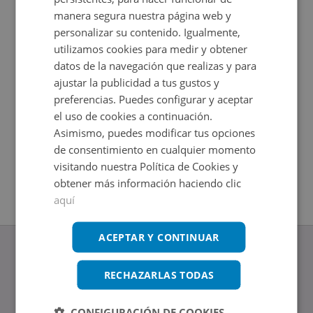
manera segura nuestra página web y
personalizar su contenido. Igualmente,
utilizamos cookies para medir y obtener
datos de la navegación que realizas y para
ajustar la publicidad a tus gustos y
preferencias. Puedes configurar y aceptar
el uso de cookies a continuación.
Asimismo, puedes modificar tus opciones
Nave Industrial en venta en CALLE CATALUÑA 5
Nave Ind
de consentimiento en cualquier momento
Impuestos no incluidos
Impuestos
visitando nuestra Política de Cookies y
2
2
1.476
m
540
m
obtener más información haciendo clic
aquí
ACEPTAR Y CONTINUAR
RECHAZARLAS TODAS
www.altamirainmuebles.com
CONFIGURACIÓN DE COOKIES