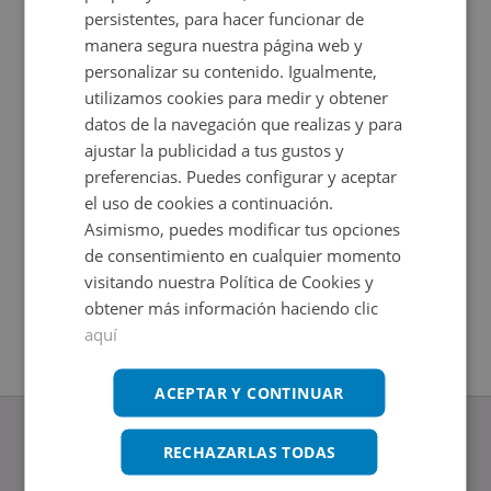
persistentes, para hacer funcionar de
manera segura nuestra página web y
personalizar su contenido. Igualmente,
utilizamos cookies para medir y obtener
datos de la navegación que realizas y para
ajustar la publicidad a tus gustos y
preferencias. Puedes configurar y aceptar
el uso de cookies a continuación.
Asimismo, puedes modificar tus opciones
Nave Industrial en venta en CL PAREDON -
Nave Ind
Impuestos no incluidos
de consentimiento en cualquier momento
Polígono 
2
206
m
visitando nuestra Política de Cookies y
Impuestos
2
5.068
m
obtener más información haciendo clic
aquí
ACEPTAR Y CONTINUAR
RECHAZARLAS TODAS