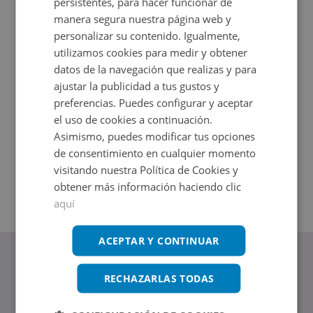
persistentes, para hacer funcionar de
manera segura nuestra página web y
personalizar su contenido. Igualmente,
utilizamos cookies para medir y obtener
datos de la navegación que realizas y para
ajustar la publicidad a tus gustos y
preferencias. Puedes configurar y aceptar
el uso de cookies a continuación.
Asimismo, puedes modificar tus opciones
Nave Industrial en venta en CL ANTONIO OJEDA 9
Nave Ind
de consentimiento en cualquier momento
Impuestos no incluidos
Impuestos
visitando nuestra Política de Cookies y
2
2
275
m
10.429
m
obtener más información haciendo clic
aquí
ACEPTAR Y CONTINUAR
RECHAZARLAS TODAS
www.altamirainmuebles.com