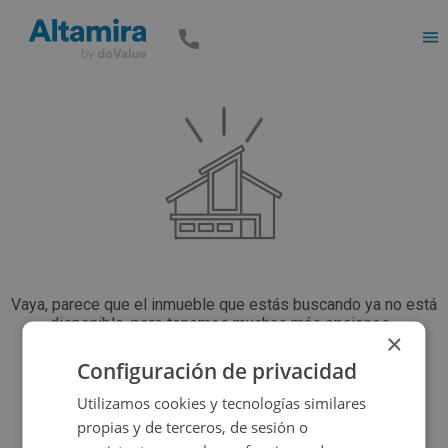
Men
Vaya, parece que el inmueble que estás buscando ya no está
disponible, pero tenemos muchas más opciones...
×
Configuración de privacidad
Volver a buscar
Utilizamos cookies y tecnologías similares
propias y de terceros, de sesión o