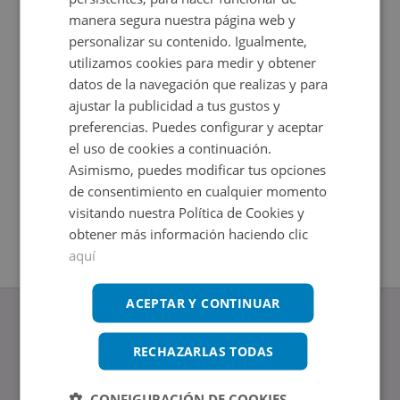
manera segura nuestra página web y
personalizar su contenido. Igualmente,
utilizamos cookies para medir y obtener
datos de la navegación que realizas y para
ajustar la publicidad a tus gustos y
preferencias. Puedes configurar y aceptar
el uso de cookies a continuación.
Asimismo, puedes modificar tus opciones
Nave Industrial en venta en NAVALCAN 21
Nave Indu
de consentimiento en cualquier momento
Impuestos no incluidos
Impuestos
visitando nuestra Política de Cookies y
2
2
787
m
206
m
obtener más información haciendo clic
aquí
ACEPTAR Y CONTINUAR
RECHAZARLAS TODAS
www.altamirainmuebles.com
CONFIGURACIÓN DE COOKIES