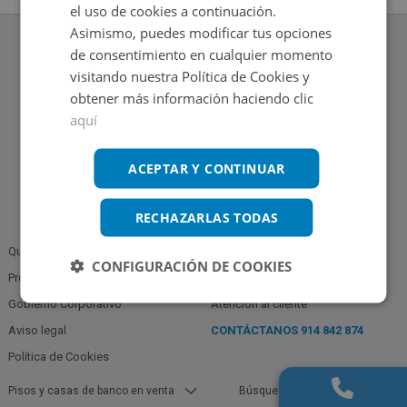
el uso de cookies a continuación.
Asimismo, puedes modificar tus opciones
de consentimiento en cualquier momento
visitando nuestra Política de Cookies y
obtener más información haciendo clic
www.altamirainmuebles.com
aquí
Edificio Skylight
Avenida de Manoteras 14-16, 28050, Madrid
Tel.: 914 842 874
ACEPTAR Y CONTINUAR
RECHAZARLAS TODAS
Quiénes somos
Política de Privacidad
CONFIGURACIÓN DE COOKIES
Profesionales
Bases Notariales
Gobierno Corporativo
Atención al cliente
Aviso legal
CONTÁCTANOS
914 842 874
Política de Cookies
Pisos y casas de banco en venta
Búsquedas populares