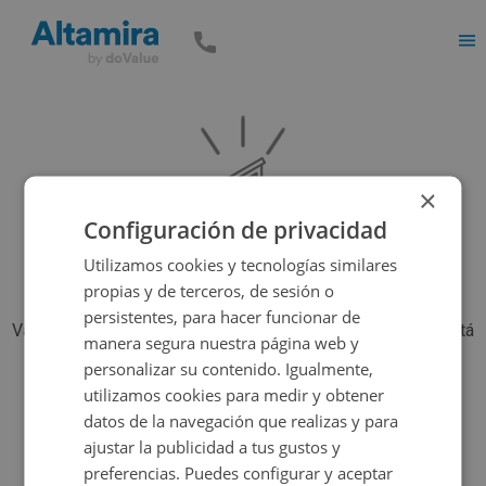
Men
×
Configuración de privacidad
Utilizamos cookies y tecnologías similares
propias y de terceros, de sesión o
persistentes, para hacer funcionar de
Vaya, parece que el inmueble que estás buscando ya no está
manera segura nuestra página web y
disponible, pero tenemos muchas más opciones...
personalizar su contenido. Igualmente,
utilizamos cookies para medir y obtener
datos de la navegación que realizas y para
Volver a buscar
ajustar la publicidad a tus gustos y
preferencias. Puedes configurar y aceptar