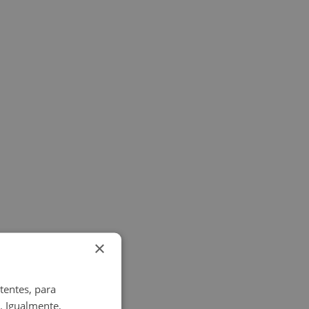
×
ero tenemos
tentes, para
. Igualmente,