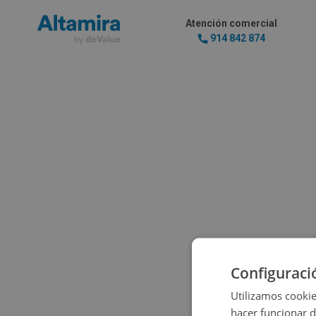
Atención comercial
914 842 874
Configuraci
Vaya, pare
Utilizamos cookie
hacer funcionar 