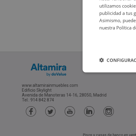
utilizamos cookie
publicidad a tus 
Asimismo, puedes
nuestra Política 
CONFIGURAC
www.altamirainmuebles.com
Edificio Skylight
Avenida de Manoteras 14-16, 28050, Madrid
Tel.: 914 842 874
Pisos y casas de banco en ven