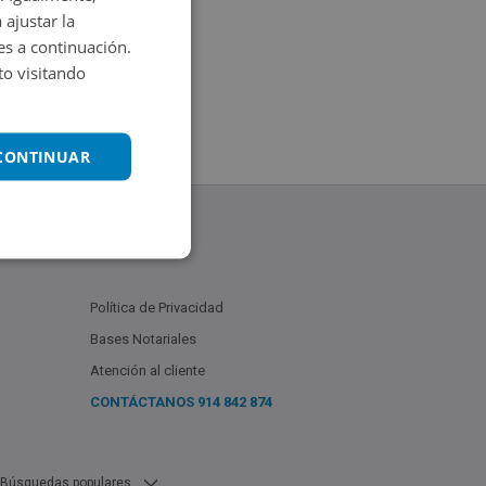
 ajustar la
es a continuación.
o visitando
 CONTINUAR
Política de Privacidad
Bases Notariales
Atención al cliente
CONTÁCTANOS
914 842 874
Búsquedas populares