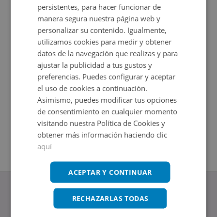
persistentes, para hacer funcionar de
manera segura nuestra página web y
personalizar su contenido. Igualmente,
utilizamos cookies para medir y obtener
datos de la navegación que realizas y para
ajustar la publicidad a tus gustos y
preferencias. Puedes configurar y aceptar
el uso de cookies a continuación.
Asimismo, puedes modificar tus opciones
Local Comercial en venta en PRIMERO DE MAYO 6 -
Local Co
de consentimiento en cualquier momento
Impuestos no incluidos
MANCA 
Ahorro 15.000€
visitando nuestra Política de Cookies y
Impuestos
115.000€
2
120
m
obtener más información haciendo clic
2
147,07
m
aquí
ACEPTAR Y CONTINUAR
RECHAZARLAS TODAS