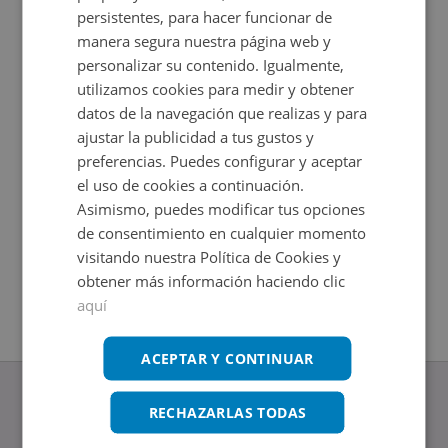
persistentes, para hacer funcionar de
manera segura nuestra página web y
personalizar su contenido. Igualmente,
utilizamos cookies para medir y obtener
datos de la navegación que realizas y para
ajustar la publicidad a tus gustos y
preferencias. Puedes configurar y aceptar
el uso de cookies a continuación.
Asimismo, puedes modificar tus opciones
Local Comercial en venta en SB TORREON 5
Local Co
Impuestos no incluidos
Impuestos
de consentimiento en cualquier momento
2
2
161,83
m
76,27
m
visitando nuestra Política de Cookies y
obtener más información haciendo clic
aquí
ACEPTAR Y CONTINUAR
RECHAZARLAS TODAS