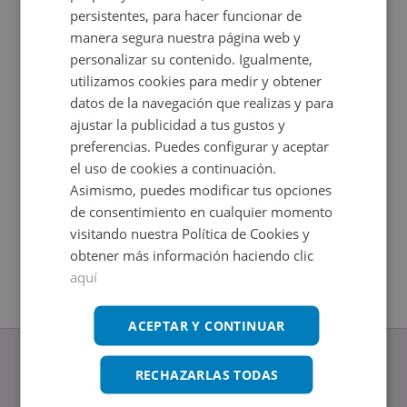
persistentes, para hacer funcionar de
manera segura nuestra página web y
personalizar su contenido. Igualmente,
utilizamos cookies para medir y obtener
datos de la navegación que realizas y para
ajustar la publicidad a tus gustos y
preferencias. Puedes configurar y aceptar
el uso de cookies a continuación.
Asimismo, puedes modificar tus opciones
Local Comercial en venta en PLAZA PAZ NOVOA 4
Lg Suevos
Impuestos no incluidos
Impuestos
de consentimiento en cualquier momento
2
2
198
m
+
113,29
m
visitando nuestra Política de Cookies y
2
Baños
obtener más información haciendo clic
aquí
ACEPTAR Y CONTINUAR
RECHAZARLAS TODAS