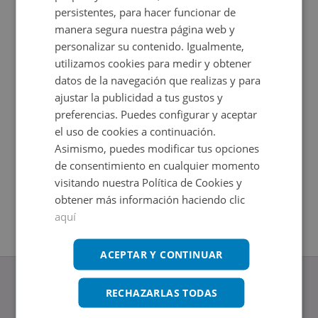
persistentes, para hacer funcionar de
manera segura nuestra página web y
personalizar su contenido. Igualmente,
utilizamos cookies para medir y obtener
datos de la navegación que realizas y para
ajustar la publicidad a tus gustos y
preferencias. Puedes configurar y aceptar
el uso de cookies a continuación.
Asimismo, puedes modificar tus opciones
Local Comercial en venta en PLAZA PAZ NOVOA 4
Local Co
Impuestos no incluidos
Impuestos
de consentimiento en cualquier momento
2
198
m
Ahorro 1
visitando nuestra Política de Cookies y
2
Baños
90.000€
2
617,09
m
obtener más información haciendo clic
aquí
ACEPTAR Y CONTINUAR
RECHAZARLAS TODAS