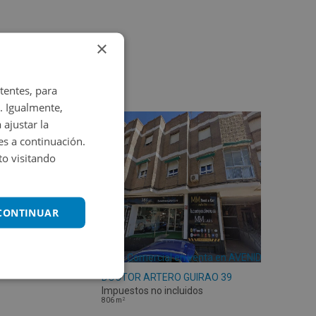
×
tentes, para
. Igualmente,
 ajustar la
es a continuación.
o visitando
 CONTINUAR
Local Comercial en venta en AVENIDA
DOCTOR ARTERO GUIRAO 39
Impuestos no incluidos
2
806
m