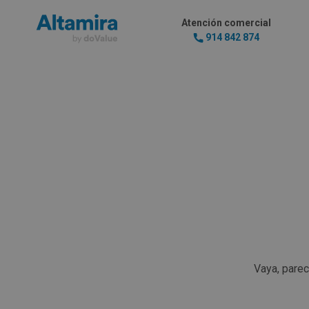
Atención comercial
914 842 874
Vaya, pare