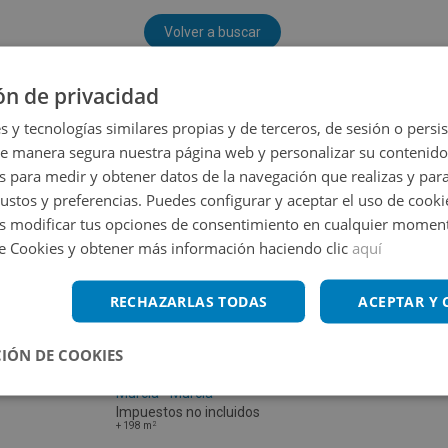
Volver a buscar
ón de privacidad
s y tecnologías similares propias y de terceros, de sesión o persis
de manera segura nuestra página web y personalizar su contenido
s para medir y obtener datos de la navegación que realizas y para
gustos y preferencias. Puedes configurar y aceptar el uso de cooki
 modificar tus opciones de consentimiento en cualquier moment
de Cookies y obtener más información haciendo clic
aquí
RECHAZARLAS TODAS
ACEPTAR Y
IÓN DE COOKIES
Edificio Atalaya Centro Fase I Sn, 30589
Murcia - Murcia
Impuestos no incluidos
2
+
198
m