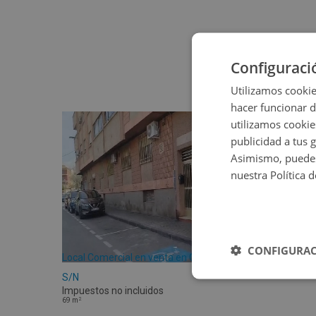
Configuraci
Utilizamos cookie
hacer funcionar 
utilizamos cookie
publicidad a tus 
Asimismo, puedes
nuestra Política 
CONFIGURAC
Local Comercial en venta en CM PALOMA
S/N
Impuestos no incluidos
2
69
m