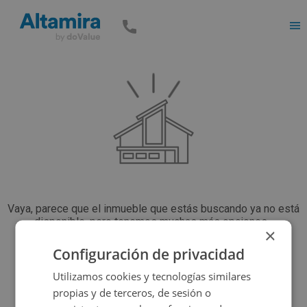
Men
Vaya, parece que el inmueble que estás buscando ya no está
disponible, pero tenemos muchas más opciones...
×
Configuración de privacidad
Volver a buscar
Utilizamos cookies y tecnologías similares
propias y de terceros, de sesión o