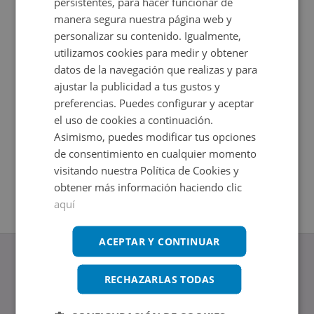
persistentes, para hacer funcionar de
manera segura nuestra página web y
personalizar su contenido. Igualmente,
utilizamos cookies para medir y obtener
datos de la navegación que realizas y para
ajustar la publicidad a tus gustos y
preferencias. Puedes configurar y aceptar
el uso de cookies a continuación.
Asimismo, puedes modificar tus opciones
Edificio Atalaya Centro Fase I Sn, 30589 Murcia - Murcia
Local Co
de consentimiento en cualquier momento
Impuestos no incluidos
Impuestos
visitando nuestra Política de Cookies y
2
2
+
198
m
406
m
obtener más información haciendo clic
aquí
ACEPTAR Y CONTINUAR
RECHAZARLAS TODAS
www.altamirainmuebles.com