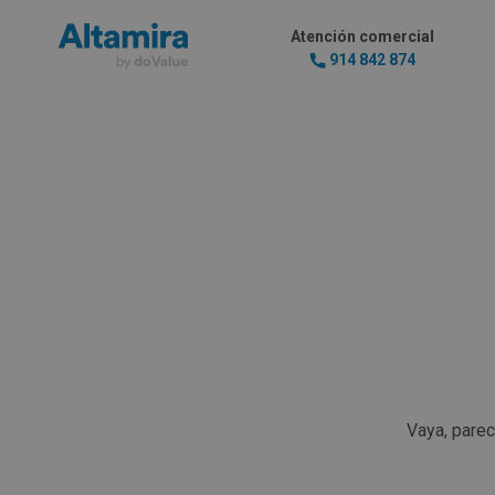
Atención comercial
914 842 874
Vaya, pare