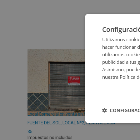
Configuraci
Utilizamos cookie
hacer funcionar 
utilizamos cookie
publicidad a tus 
Asimismo, puedes
nuestra Política 
CONFIGURAC
Local Comercial en venta en CL EDIFICIO
FUENTE DEL SOL ,LOCAL Nº2, PLANTA BAJA
35
Impuestos no incluidos