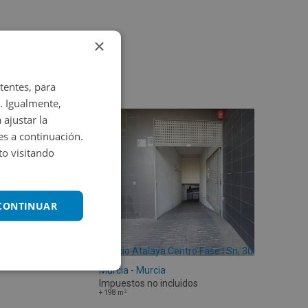
×
tentes, para
. Igualmente,
 ajustar la
es a continuación.
o visitando
 CONTINUAR
Edificio Atalaya Centro Fase I Sn, 30589
Murcia - Murcia
Impuestos no incluidos
2
+
198
m