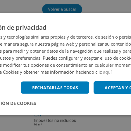
Volver a buscar
ón de privacidad
s y tecnologías similares propias y de terceros, de sesión o persis
de manera segura nuestra página web y personalizar su contenido
s para medir y obtener datos de la navegación que realizas y para
gustos y preferencias. Puedes configurar y aceptar el uso de cooki
 modificar tus opciones de consentimiento en cualquier moment
de Cookies y obtener más información haciendo clic
aquí
RECHAZARLAS TODAS
ACEPTAR Y
IÓN DE COOKIES
Local Comercial en venta en CM PALOMA
S/N
Impuestos no incluidos
2
69
m