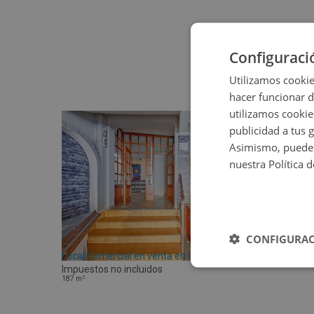
Configuraci
Utilizamos cookie
hacer funcionar 
utilizamos cookie
publicidad a tus 
Asimismo, puedes
nuestra Política 
CONFIGURAC
Local Comercial en venta en CL PARRA-TC -
Impuestos no incluidos
2
187
m