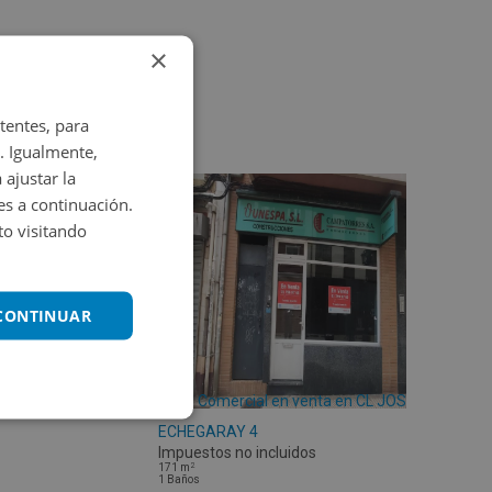
×
tentes, para
. Igualmente,
 ajustar la
es a continuación.
o visitando
 CONTINUAR
Local Comercial en venta en CL JOSE
ECHEGARAY 4
Impuestos no incluidos
2
171
m
1
Baños