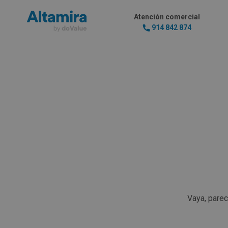
Atención comercial
914 842 874
Vaya, pare