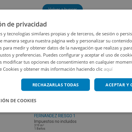
Volver a buscar
ón de privacidad
s y tecnologías similares propias y de terceros, de sesión o persis
de manera segura nuestra página web y personalizar su contenido
s para medir y obtener datos de la navegación que realizas y para
gustos y preferencias. Puedes configurar y aceptar el uso de cooki
 modificar tus opciones de consentimiento en cualquier moment
de Cookies y obtener más información haciendo clic
aquí
RECHAZARLAS TODAS
ACEPTAR Y
IÓN DE COOKIES
Local Comercial en venta en PS CANDIDO
FERNANDEZ RIESGO 1
Impuestos no incluidos
2
319
m
1
Baños