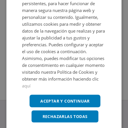
persistentes, para hacer funcionar de
manera segura nuestra página web y
personalizar su contenido. Igualmente,
utilizamos cookies para medir y obtener
datos de la navegación que realizas y para
ajustar la publicidad a tus gustos y
preferencias. Puedes configurar y aceptar
el uso de cookies a continuación.
Asimismo, puedes modificar tus opciones
Local Comercial en venta en PS SAN GREGORIO 52
Local Co
de consentimiento en cualquier momento
Impuestos no incluidos
Impuestos
2
2
47
m
40
m
visitando nuestra Política de Cookies y
obtener más información haciendo clic
aquí
ACEPTAR Y CONTINUAR
RECHAZARLAS TODAS