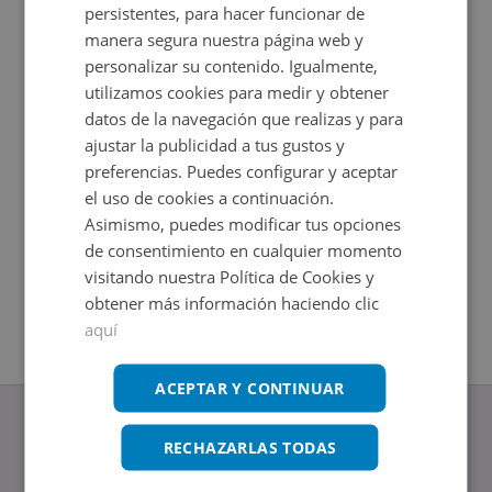
persistentes, para hacer funcionar de
manera segura nuestra página web y
personalizar su contenido. Igualmente,
utilizamos cookies para medir y obtener
datos de la navegación que realizas y para
ajustar la publicidad a tus gustos y
preferencias. Puedes configurar y aceptar
el uso de cookies a continuación.
Asimismo, puedes modificar tus opciones
Local Comercial en venta en CALLE RIBERA GENIL 20
Local Com
de consentimiento en cualquier momento
Impuestos no incluidos
Impuestos
2
2
40
m
224
m
visitando nuestra Política de Cookies y
2
Baños
obtener más información haciendo clic
aquí
ACEPTAR Y CONTINUAR
RECHAZARLAS TODAS