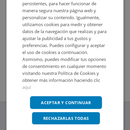
persistentes, para hacer funcionar de
manera segura nuestra página web y
personalizar su contenido. Igualmente,
utilizamos cookies para medir y obtener
datos de la navegación que realizas y para
ajustar la publicidad a tus gustos y
preferencias. Puedes configurar y aceptar
el uso de cookies a continuación.
Asimismo, puedes modificar tus opciones
Local Comercial en venta en CALLE RIBERA GENIL 20
Local Com
de consentimiento en cualquier momento
Impuestos no incluidos
Impuestos
2
2
40
m
224
m
visitando nuestra Política de Cookies y
2
Baños
obtener más información haciendo clic
aquí
ACEPTAR Y CONTINUAR
RECHAZARLAS TODAS