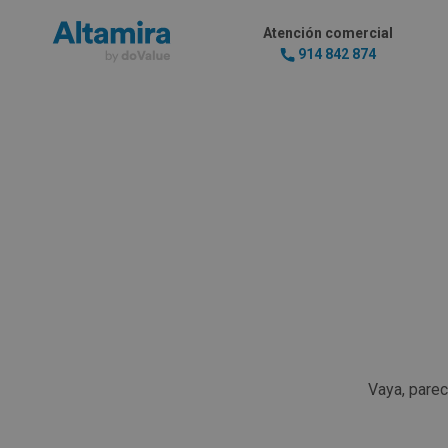
Atención comercial
914 842 874
Vaya, pare