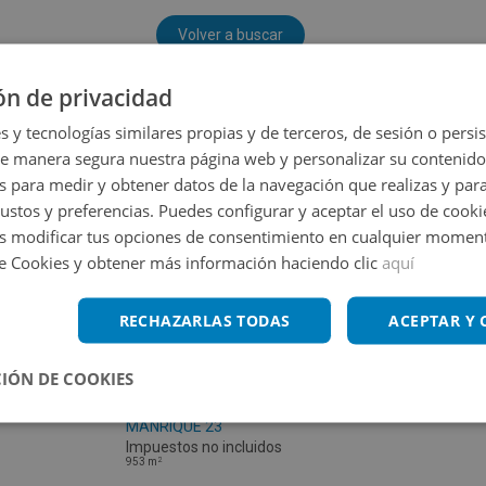
Volver a buscar
ón de privacidad
s y tecnologías similares propias y de terceros, de sesión o persis
de manera segura nuestra página web y personalizar su contenido
s para medir y obtener datos de la navegación que realizas y para
gustos y preferencias. Puedes configurar y aceptar el uso de cooki
 modificar tus opciones de consentimiento en cualquier moment
de Cookies y obtener más información haciendo clic
aquí
RECHAZARLAS TODAS
ACEPTAR Y
IÓN DE COOKIES
Local Comercial en venta en JORGE
MANRIQUE 23
Impuestos no incluidos
2
953
m