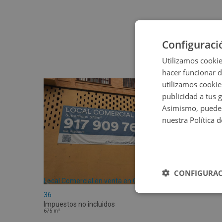
Configuraci
Utilizamos cookie
hacer funcionar 
utilizamos cookie
publicidad a tus 
Asimismo, puedes
nuestra Política 
CONFIGURAC
Local Comercial en venta en CL MENDIZABAL
36
Impuestos no incluidos
2
675
m