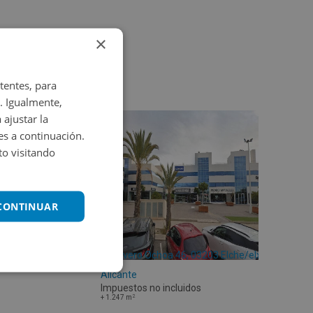
×
tentes, para
. Igualmente,
 ajustar la
es a continuación.
o visitando
 CONTINUAR
Cl Severo Ochoa 46, 03203 Elche/elx -
Alicante
Impuestos no incluidos
2
+
1.247
m