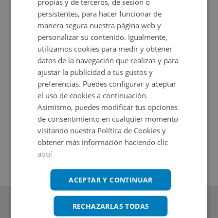
propias y de terceros, de sesión o
persistentes, para hacer funcionar de
manera segura nuestra página web y
personalizar su contenido. Igualmente,
utilizamos cookies para medir y obtener
datos de la navegación que realizas y para
ajustar la publicidad a tus gustos y
preferencias. Puedes configurar y aceptar
el uso de cookies a continuación.
Local Comercial en venta en CALLE DE LA SALETA 1
Local Co
Asimismo, puedes modificar tus opciones
Impuestos no incluidos
Impuestos
de consentimiento en cualquier momento
2
2
45
m
27,6
m
visitando nuestra Política de Cookies y
obtener más información haciendo clic
aquí
ACEPTAR Y CONTINUAR
RECHAZARLAS TODAS