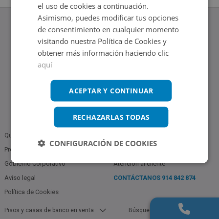
el uso de cookies a continuación.
Asimismo, puedes modificar tus opciones
de consentimiento en cualquier momento
visitando nuestra Política de Cookies y
obtener más información haciendo clic
www.altamirainmuebles.com
aquí
Edificio Skylight
Avenida de Manoteras 14-16, 28050, Madrid
Tel.: 914 842 874
ACEPTAR Y CONTINUAR
RECHAZARLAS TODAS
Quiénes somos
Política de Privacidad
CONFIGURACIÓN DE COOKIES
Profesionales
Bases Notariales
Gobierno Corporativo
Atención al cliente
Aviso legal
CONTÁCTANOS
914 842 874
Política de Cookies
Pisos y casas de banco en venta
Búsquedas populares