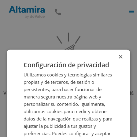
Men
×
Configuración de privacidad
Utilizamos cookies y tecnologías similares
propias y de terceros, de sesión o
persistentes, para hacer funcionar de
Vaya, parece que el inmueble que estás buscando ya no está
manera segura nuestra página web y
disponible, pero tenemos muchas más opciones...
personalizar su contenido. Igualmente,
utilizamos cookies para medir y obtener
datos de la navegación que realizas y para
Volver a buscar
ajustar la publicidad a tus gustos y
preferencias. Puedes configurar y aceptar