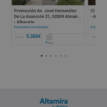
Promoción Av. José Hernandez
Cl Mend
De La Asunción 21, 02009 Almansa
- Albace
- Albacete
Impuestos no incluidos
Impuestos 
5.350€
7
Desde
Desde
+
2
26
m