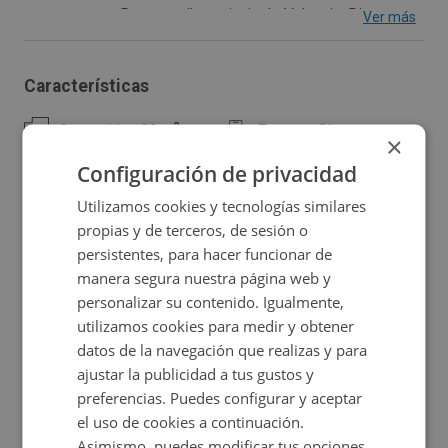
ascensor en Benaguacil, provincia de Valencia. Dispone
Ver más
de cuarto trastero. Municipio localizado a 25 kms de
Valencia y que dispone de todos los servicios y
Características
comodidades.
2
Construidos:
32 m
Trastero:
Sí
×
Configuración de privacidad
Utilizamos cookies y tecnologías similares
propias y de terceros, de sesión o
Ubicación
persistentes, para hacer funcionar de
manera segura nuestra página web y
Ampliar mapa
personalizar su contenido. Igualmente,
utilizamos cookies para medir y obtener
Ver en mapa
datos de la navegación que realizas y para
ajustar la publicidad a tus gustos y
preferencias. Puedes configurar y aceptar
el uso de cookies a continuación.
Promociones asociadas
Asimismo, puedes modificar tus opciones