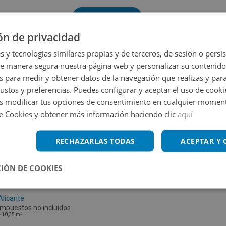
Volver a buscar
ón de privacidad
s y tecnologías similares propias y de terceros, de sesión o persis
de manera segura nuestra página web y personalizar su contenido
s para medir y obtener datos de la navegación que realizas y para
gustos y preferencias. Puedes configurar y aceptar el uso de cooki
 modificar tus opciones de consentimiento en cualquier moment
de Cookies y obtener más información haciendo clic
aquí
RECHAZARLAS TODAS
ACEPTAR Y
IÓN DE COOKIES
Cl Elche S/n, 03690 San Vicente Raspeig -
Alicante
Impuestos no incluidos
2
+
10,35
m