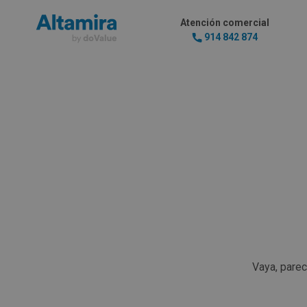
Atención comercial
914 842 874
Vaya, pare