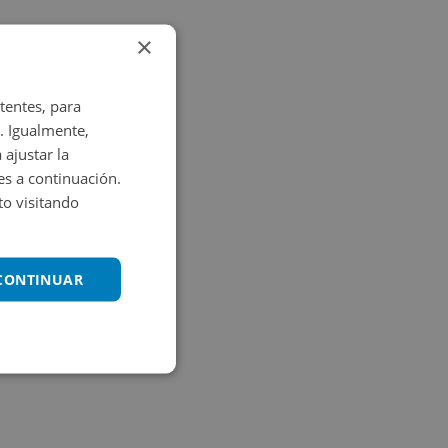
×
tentes, para
. Igualmente,
 ajustar la
es a continuación.
o visitando
 CONTINUAR